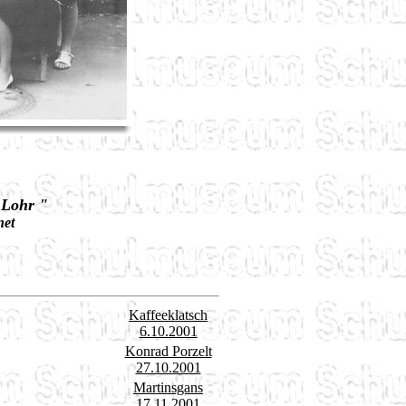
 Lohr "
net
Kaffeeklatsch
6.10.2001
Konrad Porzelt
27.10.2001
Martinsgans
17.11.2001