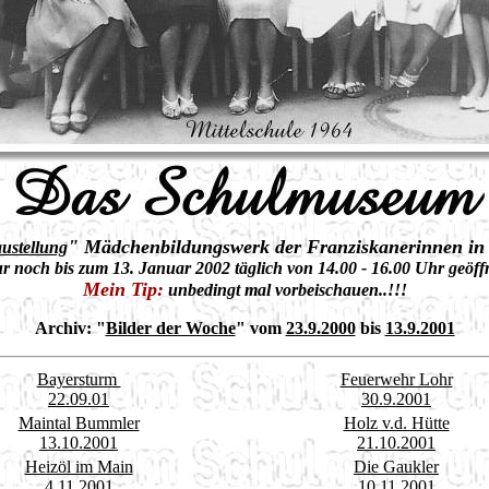
" Mädchenbildungswerk der Franziskanerinnen in
ustellung
r noch bis zum 13. Januar 2002 täglich von 14.00 - 16.00 Uhr geöff
Mein Tip:
unbedingt mal vorbeischauen..!!!
Archiv:
"
Bilder der Woche
" vom
23.9.2000
bis
13.9.2001
Bayersturm
Feuerwehr Lohr
22.09.01
30.9.2001
Maintal Bummler
Holz v.d. Hütte
13.10.2001
21.10.2001
Heizöl im Main
Die Gaukler
4.11.2001
10.11.2001