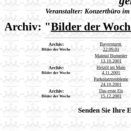
ge
Veranstalter: Konzertbüro 
Archiv:
"
Bilder der Woch
Bayersturm
Archiv:
22.09.01
Bilder der Woche
Maintal Bummler
13.10.2001
Heizöl im Main
Archiv:
4.11.2001
Bilder der Woche
Parkplatzprobleme
24.10.2001
Das erste Eis
Archiv:
15.12.2001
Bilder der Woche
Senden Sie Ihre 