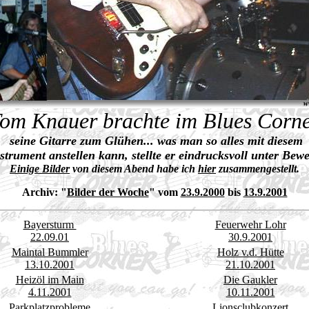
om Knauer brachte im Blues Corn
seine Gitarre zum Glühen... was man so alles mit diesem
strument anstellen kann, stellte er eindrucksvoll unter Bewe
Einige Bilder
von diesem Abend habe ich
hier
zusammengestellt.
Archiv:
"
Bilder der Woche
" vom
23.9.2000
bis
13.9.2001
Bayersturm
Feuerwehr Lohr
22.09.01
30.9.2001
Maintal Bummler
Holz v.d. Hütte
13.10.2001
21.10.2001
Heizöl im Main
Die Gaukler
4.11.2001
10.11.2001
Parkplatzprobleme
Lionsclubkonzert