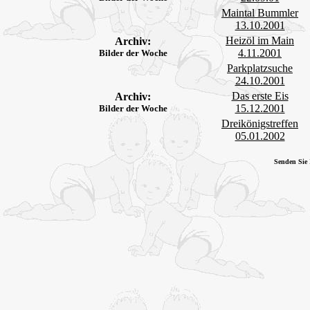
Maintal Bummler
13.10.2001
Heizöl im Main
Archiv:
4.11.2001
Bilder der Woche
Parkplatzsuche
24.10.2001
Das erste Eis
Archiv:
15.12.2001
Bilder der Woche
Dreikönigstreffen
05.01.2002
Senden Sie 