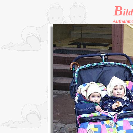
B
il
Aufnahme 