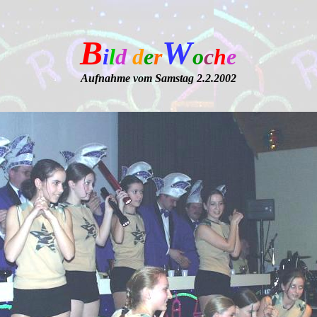
B
W
i
l
d
d
e
r
o
c
h
e
Aufnahme vom Samstag 2.2.2002