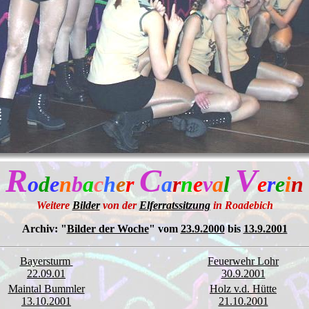
R
C
V
o
d
e
n
b
a
c
h
e
r
a
r
n
e
v
a
l
e
r
e
i
n
Weitere
Bilder
von der
Elferratssitzung
in Roadebich
Archiv:
"
Bilder der Woche
" vom
23.9.2000
bis
13.9.2001
Bayersturm
Feuerwehr Lohr
22.09.01
30.9.2001
Maintal Bummler
Holz v.d. Hütte
13.10.2001
21.10.2001