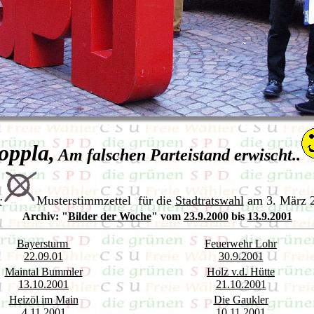
oppla,
Am falschen Parteistand erwischt..
r
Musterstimmzettel für die
Stadtratswahl
am 3. März 
Archiv:
"
Bilder der Woche
" vom
23.9.2000
bis
13.9.2001
Bayersturm
Feuerwehr Lohr
22.09.01
30.9.2001
Maintal Bummler
Holz v.d. Hütte
13.10.2001
21.10.2001
Heizöl im Main
Die Gaukler
4.11.2001
10.11.2001