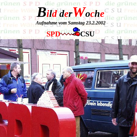
B
W
i
l
d
d
e
r
o
c
h
e
Aufnahme vom Samstag 23.2.2002
SPD
CSU