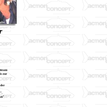
r
ntteam
is zur
 der
n".
own"