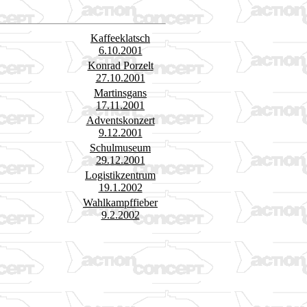
Kaffeeklatsch
6.10.2001
Konrad Porzelt
27.10.2001
Martinsgans
17.11.2001
Adventskonzert
9.12.2001
Schulmuseum
29.12.2001
Logistikzentrum
19.1.2002
Wahlkampffieber
9.2.2002