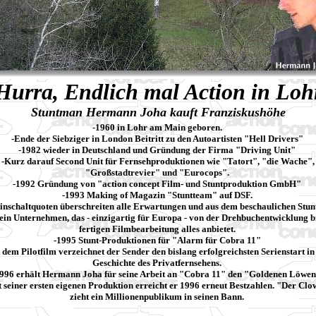
Hurra, Endlich mal Action in Loh
Stuntman Hermann Joha kauft Franziskushöhe
-1960 in Lohr am Main geboren.
-Ende der Siebziger in London Beitritt zu den Autoartisten "Hell Drivers"
-1982 wieder in Deutschland und Gründung der Firma "Driving Unit"
-Kurz darauf Second Unit für Fernsehproduktionen wie "Tatort", "die Wache",
"Großstadtrevier" und "Eurocops".
-1992 Gründung von "action concept Film- und Stuntproduktion GmbH"
-1993 Making of Magazin "Stuntteam" auf DSF.
inschaltquoten überschreiten alle Erwartungen und aus dem beschaulichen Stu
ein Unternehmen, das - einzigartig für Europa - von der Drehbuchentwicklung b
fertigen Filmbearbeitung alles anbietet.
-1995 Stunt-Produktionen für "Alarm für Cobra 11"
 dem Pilotfilm verzeichnet der Sender den bislang erfolgreichsten Serienstart in
Geschichte des Privatfernsehens.
996 erhält Hermann Joha für seine Arbeit an "Cobra 11" den "Goldenen Löwe
 seiner ersten eigenen Produktion erreicht er 1996 erneut Bestzahlen. "Der Cl
zieht ein Millionenpublikum in seinen Bann.