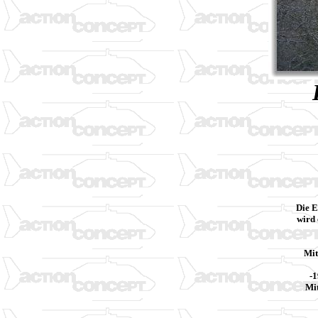
Die E
wird 
Mit
-1
Mit