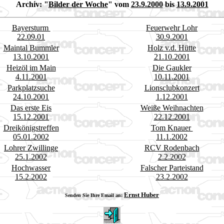
Archiv:
"
Bilder der Woche
" vom
23.9.2000
bis
13.9.2001
Bayersturm
Feuerwehr Lohr
22.09.01
30.9.2001
Maintal Bummler
Holz v.d. Hütte
13.10.2001
21.10.2001
Heizöl im Main
Die Gaukler
4.11.2001
10.11.2001
Parkplatzsuche
Lionsclubkonzert
24.10.2001
1.12.2001
Das erste Eis
Weiße Weihnachten
15.12.2001
22.12.2001
Dreikönigstreffen
Tom Knauer
05.01.2002
11.1.2002
Lohrer Zwillinge
RCV Rodenbach
25.1.2002
2.2.2002
Hochwasser
Falscher Parteistand
15.2.2002
23.2.2002
Ernst Huber
Senden Sie Ihre Email an: