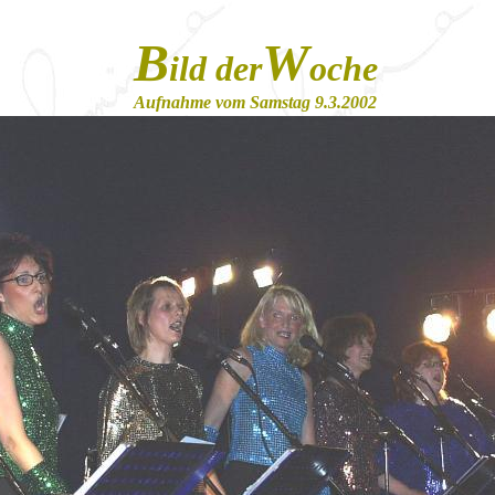
B
W
ild der
oche
Aufnahme vom Samstag 9.3.2002