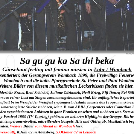
Sa gu gu ka Sa thi beka
Gänsehaut feeling mit femina musica in
Lohr / Wombach
sentierten: der Gesangverein Wombach 1899, die Freiwillige Feuer
ombach und die kath. Pfarrgemeinde St. Peter und Paul Womba
Weitere
Bilder
von diesem
musikalischen Leckerbissen
finden sie
hier.
idericke Kraus, Reni Schiebel, Juliane Odziomek, Hedi Krieg, Elfi Dotter, Evi Söl
n aus reiner Lust am Singen zusammengekommen sind. Ihr anfängliches Repertoi
Auftritt beim Wernfelder Weinfest engangiert, deshalb musste das Programm kurze
umarrangierte Stücke zu hören, wie z. B. von ABBA,Carpenters oder Comedian 
den verschiedensten Anlässen in ganz Franken zu sehen und zu hören war. Stets a
-Festival 1999 (TV-Touring) gehörten zu weiteren Highlights der Gruppe. Bis he
h mit temperamentvollen, mitreißenden Gospels, Hits und Oldies ab. Musikalisch b
enten.
Weitere
Bilder
vom Abend in Wombach
hier.
verkauft),
8.Juni 02 in Adelsberg,
5.Oktober 02 in Leinach