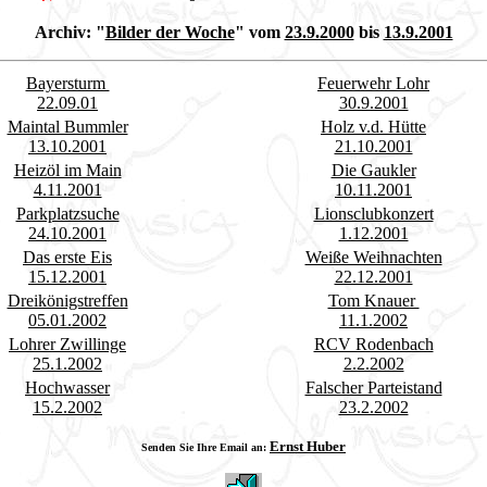
Archiv:
"
Bilder der Woche
" vom
23.9.2000
bis
13.9.2001
Bayersturm
Feuerwehr Lohr
22.09.01
30.9.2001
Maintal Bummler
Holz v.d. Hütte
13.10.2001
21.10.2001
Heizöl im Main
Die Gaukler
4.11.2001
10.11.2001
Parkplatzsuche
Lionsclubkonzert
24.10.2001
1.12.2001
Das erste Eis
Weiße Weihnachten
15.12.2001
22.12.2001
Dreikönigstreffen
Tom Knauer
05.01.2002
11.1.2002
Lohrer Zwillinge
RCV Rodenbach
25.1.2002
2.2.2002
Hochwasser
Falscher Parteistand
15.2.2002
23.2.2002
Ernst Huber
Senden Sie Ihre Email an: