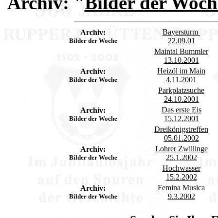
Archiv:
"
Bilder der Woch
Bayersturm
Archiv:
22.09.01
Bilder der Woche
Maintal Bummler
13.10.2001
Heizöl im Main
Archiv:
4.11.2001
Bilder der Woche
Parkplatzsuche
24.10.2001
Das erste Eis
Archiv:
15.12.2001
Bilder der Woche
Dreikönigstreffen
05.01.2002
Lohrer Zwillinge
Archiv:
25.1.2002
Bilder der Woche
Hochwasser
15.2.2002
Femina Musica
Archiv:
9.3.2002
Bilder der Woche