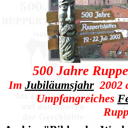
500 Jahre Ruppe
Im
Jubiläumsjahr
2002 a
Umpfangreiches
F
Rupp