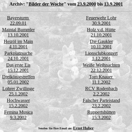
Archiv:
"
Bilder der Woche
" vom
23.9.2000
bis
13.9.2001
Bayersturm
Feuerwehr Lohr
22.09.01
30.9.2001
Maintal Bummler
Holz v.d. Hütte
13.10.2001
21.10.2001
Heizöl im Main
Die Gaukler
4.11.2001
10.11.2001
Parkplatzsuche
Lionsclubkonzert
24.10.2001
1.12.2001
Das erste Eis
Weiße Weihnachten
15.12.2001
22.12.2001
Dreikönigstreffen
Tom Knauer
05.01.2002
11.1.2002
Lohrer Zwillinge
RCV Rodenbach
25.1.2002
2.2.2002
Hochwasser
Falscher Parteistand
15.2.2002
23.2.2002
Femina Musica
Ruppertshütten
9.3.2002
15.3.2002
Ernst Huber
Senden Sie Ihre Email an: