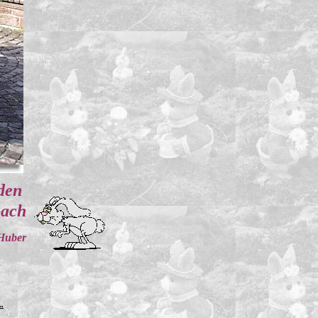
nden
bach
Huber
.