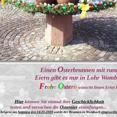
O
Einen
sterbrunnen mit ru
Eiern gibt es nur in Lohr Wom
F
O
r
o
h
e
s
t
e
r
n
wünscht Ihnen Ernst 
Hier
können Sie einmal ihre
Geschicklichkeit
testen und versuchen die
Ostereier
einzufangen...
Übrigens am
Samstag den 14.10.2000
wurde der Brunnen in Wombach
eingeweiht.