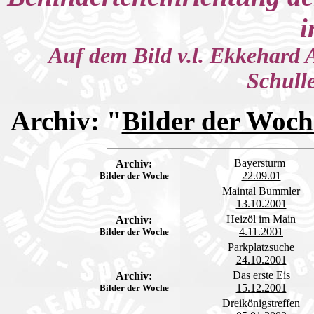
i
Auf dem Bild v.l. Ekkehard A
Schull
Archiv:
"
Bilder der Woch
Bayersturm
Archiv:
22.09.01
Bilder der Woche
Maintal Bummler
13.10.2001
Heizöl im Main
Archiv:
4.11.2001
Bilder der Woche
Parkplatzsuche
24.10.2001
Das erste Eis
Archiv:
15.12.2001
Bilder der Woche
Dreikönigstreffen