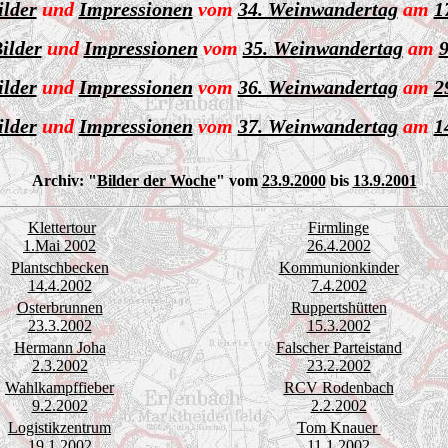
ilder
und
Impressionen
vom
34. Weinwandertag
am
1
ilder
und
Impressionen
vom
35. Weinwandertag
am
9
ilder
und
Impressionen
vom
36. Weinwandertag
am
2
ilder
und
Impressionen
vom
37. Weinwandertag
am
1
Archiv:
"
Bilder der Woche
" vom
23.9.2000
bis
13.9.2001
Klettertour
Firmlinge
1.Mai 2002
26.4.2002
Plantschbecken
Kommunionkinder
14.4.2002
7.4.2002
Osterbrunnen
Ruppertshütten
23.3.2002
15.3.2002
Hermann Joha
Falscher Parteistand
2.3.2002
23.2.2002
Wahlkampffieber
RCV Rodenbach
9.2.2002
2.2.2002
Logistikzentrum
Tom Knauer
19.1.2002
11.1.2002