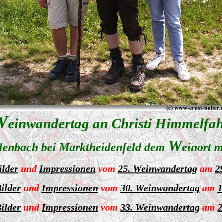
W
einwandertag an Christi Himmelfah
W
lenbach bei Marktheidenfeld dem
einort 
ilder
und
Impressionen
vom
25. Weinwandertag
am
2
ilder
und
Impressionen
vom
30. Weinwandertag
am
1
ilder
und
Impressionen
vom
33. Weinwandertag
am
2