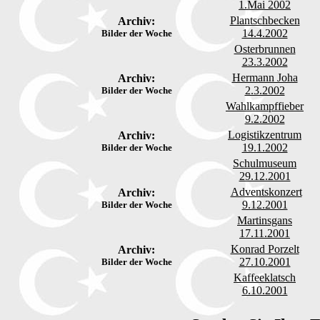
1.Mai 2002
Plantschbecken
Archiv:
14.4.2002
Bilder der Woche
Osterbrunnen
23.3.2002
Hermann Joha
Archiv:
2.3.2002
Bilder der Woche
Wahlkampffieber
9.2.2002
Logistikzentrum
Archiv:
19.1.2002
Bilder der Woche
Schulmuseum
29.12.2001
Adventskonzert
Archiv:
9.12.2001
Bilder der Woche
Martinsgans
17.11.2001
Konrad Porzelt
Archiv:
27.10.2001
Bilder der Woche
Kaffeeklatsch
6.10.2001