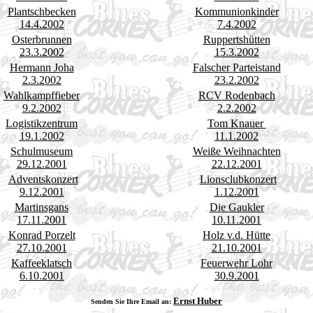
Plantschbecken
Kommunionkinder
14.4.2002
7.4.2002
Osterbrunnen
Ruppertshütten
23.3.2002
15.3.2002
Hermann Joha
Falscher Parteistand
2.3.2002
23.2.2002
Wahlkampffieber
RCV Rodenbach
9.2.2002
2.2.2002
Logistikzentrum
Tom Knauer
19.1.2002
11.1.2002
Schulmuseum
Weiße Weihnachten
29.12.2001
22.12.2001
Adventskonzert
Lionsclubkonzert
9.12.2001
1.12.2001
Martinsgans
Die Gaukler
17.11.2001
10.11.2001
Konrad Porzelt
Holz v.d. Hütte
27.10.2001
21.10.2001
Kaffeeklatsch
Feuerwehr Lohr
6.10.2001
30.9.2001
Ernst Huber
Senden Sie Ihre Email an: