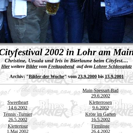
Cityfestival 2002 in Lohr am Mai
Christine, Ursula und Iris in Bierlaune beim Cityfest....
Hier
weitere
Bilder
vom
Freitagabend
auf dem
Lohrer Schlossplatz
Archiv:
"
Bilder der Woche
" vom
23.9.2000
bis
13.9.2001
Main-Spessart-Bad
29.6.2002
Sweetheart
Kletterrosen
14.6.2002
9.6.2002
Tennis -Turnier
Kröte im Garten
26.5.2002
16.5.2002
Klettertour
Firmlinge
1.Mai 2002
26.4.2002