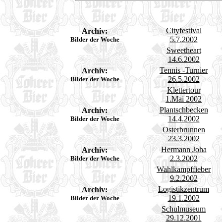
Cityfestival
Archiv:
5.7.2002
Bilder der Woche
Sweetheart
14.6.2002
Tennis -Turnier
Archiv:
26.5.2002
Bilder der Woche
Klettertour
1.Mai 2002
Plantschbecken
Archiv:
14.4.2002
Bilder der Woche
Osterbrunnen
23.3.2002
Hermann Joha
Archiv:
2.3.2002
Bilder der Woche
Wahlkampffieber
9.2.2002
Logistikzentrum
Archiv:
19.1.2002
Bilder der Woche
Schulmuseum
29.12.2001