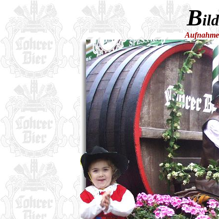
B
il
Aufnahme 