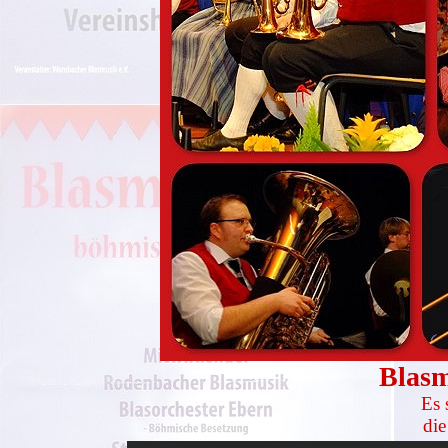
Blas
Es 
die