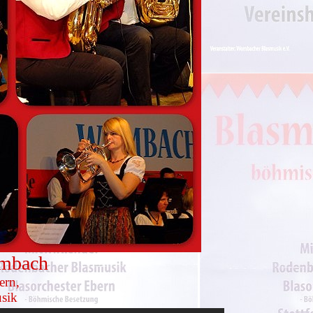
ombach
ern,
usik