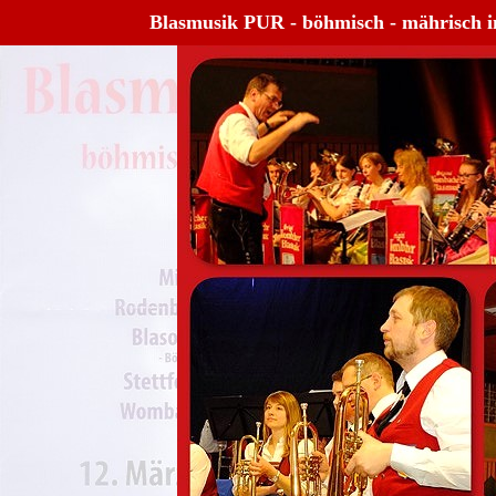
Blasmusik PUR - böhmisch - mährisch