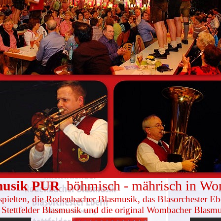
musik PUR
böhmisch - mährisch in W
spielten, die Rodenbacher Blasmusik, das Blasorchester Eb
 Stettfelder Blasmusik und die original Wombacher Blasm