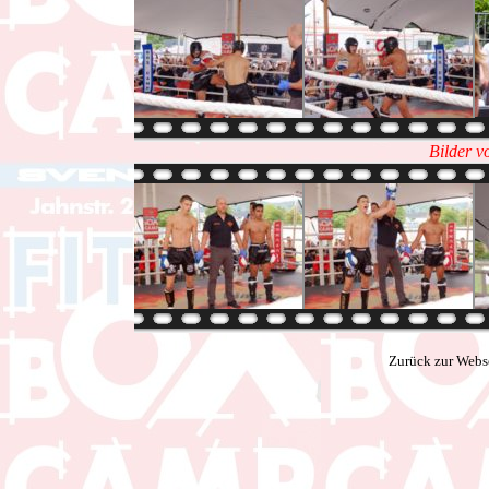
Bilder v
Zurück zur Webs