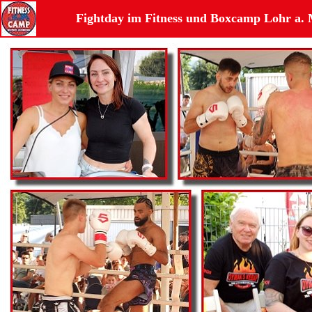
Fightday im Fitness und Boxcamp Lohr a.