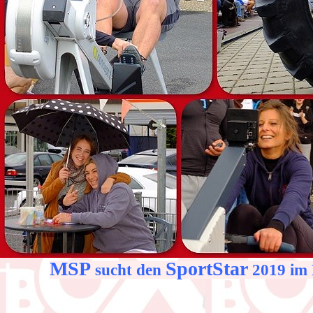
MSP
SportStar
sucht den
2019 im 