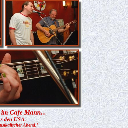
i im Cafe Mann...
us den USA.
sikalischer Abend.!