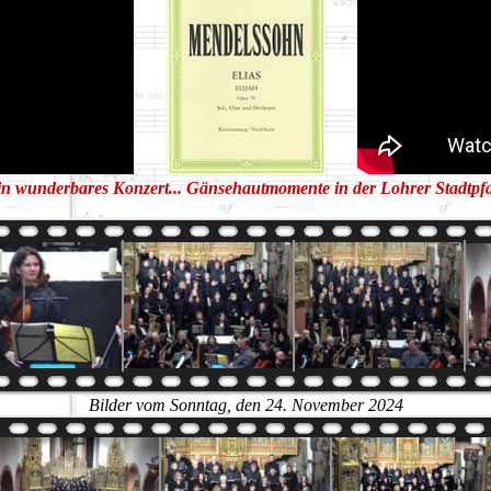
in wunderbares Konzert... Gänsehautmomente in der Lohrer Stadtpfa
Bilder vom Sonntag, den 24. November 2024