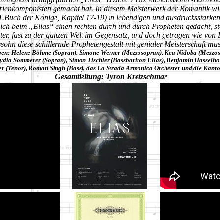
orienkomponisten gemacht hat. In diesem Meisterwerk der Romantik wi
(1.Buch der Könige, Kapitel 17-19) in lebendigen und ausdrucksstarke
ich beim „Elias“ einen rechten durch und durch Propheten gedacht, sta
ter, fast zu
der ganzen Welt im Gegensatz, und doch getragen wie von 
sohn diese schillernde Prophetengestalt
mit genialer Meisterschaft mus
gen: Helene Böhme (Sopran), Simone Werner (Mezzosopran), Kea Nidoba (Mezzos
Lydia Sommerer (Sopran), Simon Tischler (Bassbariton Elias), Benjamin Hasselhor
er (Tenor), Roman Singh (Bass), das La Strada Armonica Orchester und die Kantor
Gesamtleitung: Tyron Kretzschmar