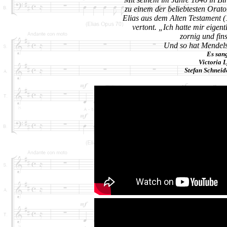
zu einem
der beliebtesten Orat
Elias aus dem
Alten Testament 
vertont. „Ich hatte
mir eigentl
zornig und fins
Und so hat Mendels
Es san
Victoria 
Stefan Schneid