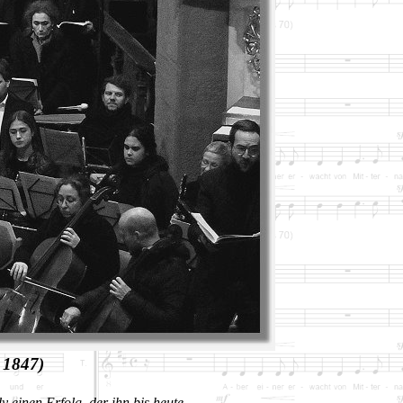
 1847)
 einen Erfolg, der ihn bis heute