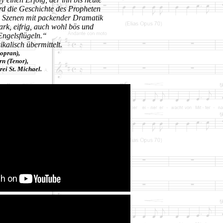
rd die Geschichte des Propheten
n Szenen mit packender Dramatik
rk, eifrig, auch wohl bös und
Engelsflügeln.“
ikalisch übermittelt.
opran),
n (Tenor),
ei St. Michael.