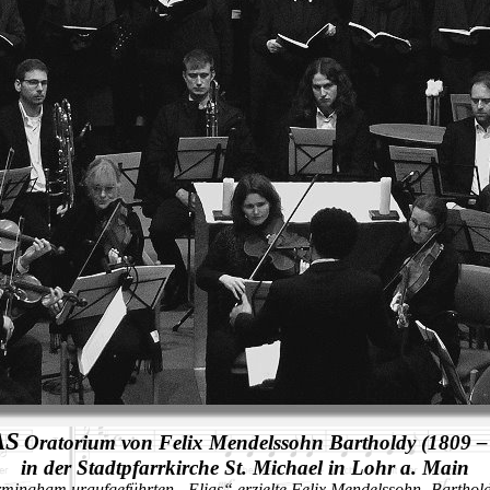
AS
Oratorium von Felix Mendelssohn Bartholdy (1809 –
in der Stadtpfarrkirche St. Michael in Lohr a. Main
mingham uraufgeführten „Elias“ erzielte Felix Mendelssohn -Bartholdy