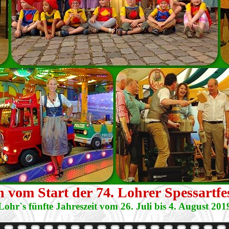
 vom Start der 74. Lohrer Spessartf
Lohr`s fünfte Jahreszeit vom 26. Juli bis 4. August 201