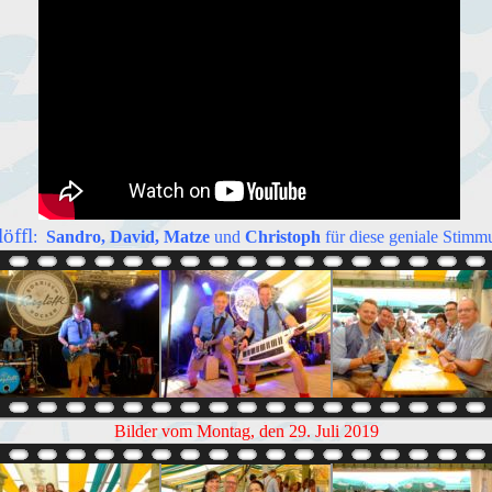
öffl
:
Sandro,
David,
Matze
und
Christoph
für diese geniale Stimmu
Bilder vom Montag, den 29. Juli 2019