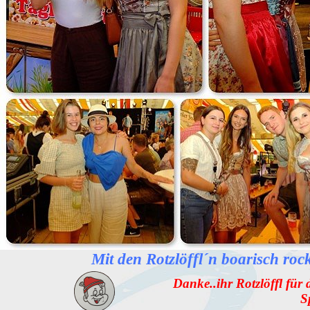
Mit den Rotzlöffl´n boarisch roc
Danke..ihr Rotzlöffl für d
S