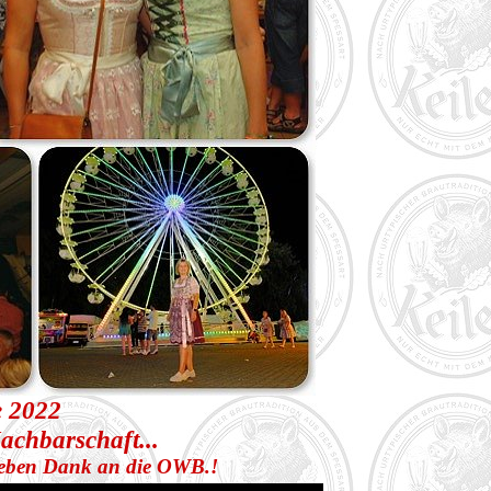
e 2022
achbarschaft...
lieben Dank an die OWB.!