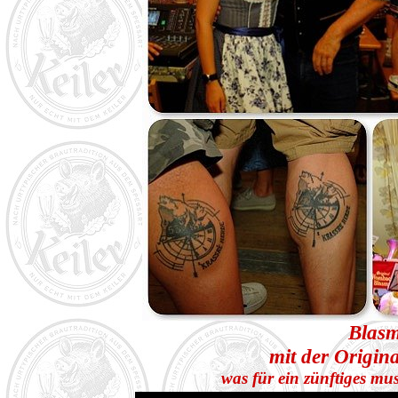
Blasm
mit der Origin
was für ein zünftiges m