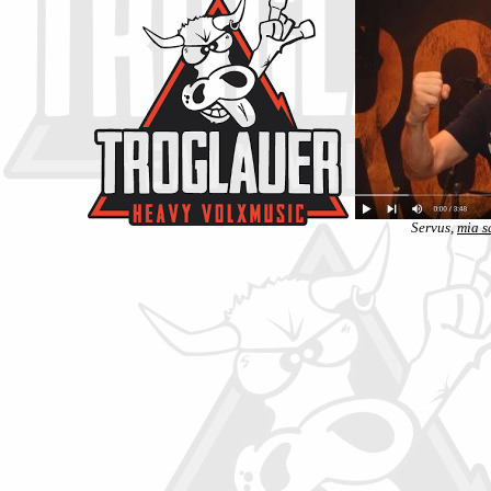
Servus,
mia s