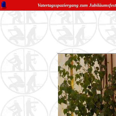
Vatertagsspaziergang zum Jubiläumsfes