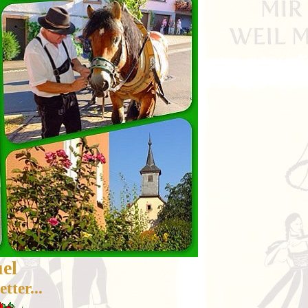
el
tter...