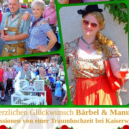
erzlichen Glückwunsch
Bärbel & Manu
sionen von einer Traumhochzeit bei Kaiserwe