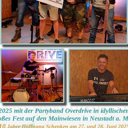
2025 mit der Partyband Overdrive in idyllisch
ßes Fest auf den Mainwiesen in Neustadt a. 
10
Jahre Hoffnung Schenken am 27. und 28. Juni 202