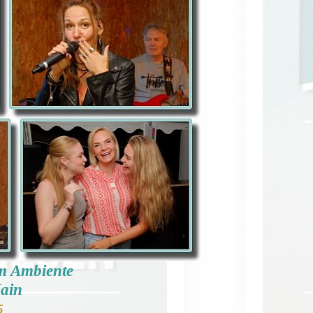
em Ambiente
Main
5