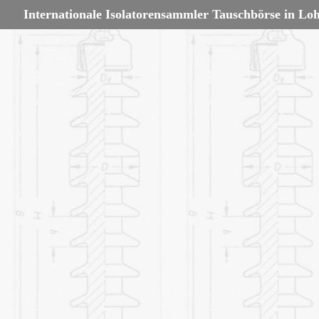
Internationale Isolatorensammler Tauschbörse in Lo