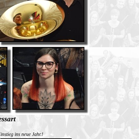
ssart
stieg ins neue Jahr.!