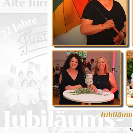
Jubiläum
W