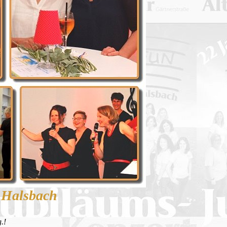
 Halsbach
.!