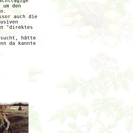
achttägige 
, um den 
en.
ssor auch die 
lusiven 
in "direktes 
esucht, hätte 
enn da kannte 