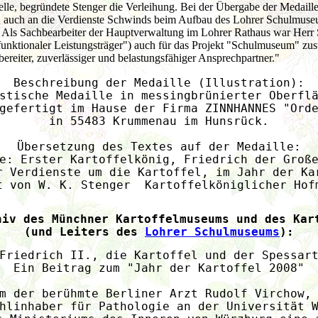
elle, begründete Stenger die Verleihung. Bei der Übergabe der Medaille 
 auch an die Verdienste Schwinds beim Aufbau des Lohrer Schulmuseu
 Als Sachbearbeiter der Hauptverwaltung im Lohrer Rathaus war Herr
unktionaler Leistungsträger") auch für das Projekt "Schulmuseum" zus
bereiter, zuverlässiger und belastungsfähiger Ansprechpartner."
Beschreibung der Medaille (Illustration):
stische Medaille in messingbrünierter Oberfl
gefertigt im Hause der Firma ZINNHANNES "Ord
in 55483 Krummenau im Hunsrück.
Übersetzung des Textes auf der Medaille:
e: Erster Kartoffelkönig, Friedrich der Groß
r Verdienste um die Kartoffel, im Jahr der Ka
t von W. K. Stenger  Kartoffelköniglicher Hof
hiv des Münchner Kartoffelmuseums und des Kar
(und Leiters des 
Lohrer Schulmuseums
):
Friedrich II., die Kartoffel und der Spessar
Ein Beitrag zum "Jahr der Kartoffel 2008"
m der berühmte Berliner Arzt Rudolf Virchow,
hlinhaber für Pathologie an der Universität 