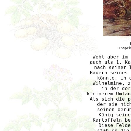
Inspek
Wohl aber im 
auch als 1. Ka
nach seiner 
Bauern seines 
könnte. In 
Wilhelmine, z
in der dor
kleinerem Umfan
Als sich die p
der sie nic
seinen berü
König seine
Kartoffeln be
Diese Felde
stahlen die