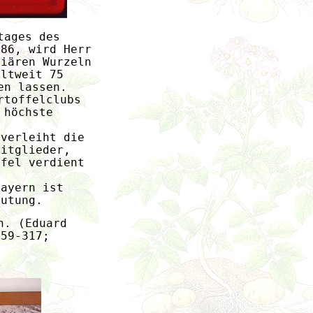
tages des 
786, wird Herr 
liären Wurzeln 
eltweit 75 
en lassen.
rtoffelclubs 
 höchste 
 verleiht die 
Mitglieder, 
ffel verdient 
Bayern ist 
eutung.
n. (Eduard 
359-317; 