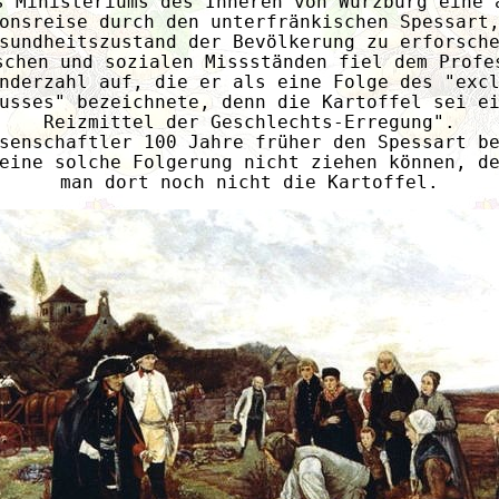
s Ministeriums des Inneren von Würzburg eine 
onsreise durch den unterfränkischen Spessart
sundheitszustand der Bevölkerung zu erforsch
schen und sozialen Missständen fiel dem Profe
nderzahl auf, die er als eine Folge des "exc
usses" bezeichnete, denn die Kartoffel sei e
Reizmittel der Geschlechts-Erregung".
senschaftler 100 Jahre früher den Spessart b
eine solche Folgerung nicht ziehen können, d
man dort noch nicht die Kartoffel.