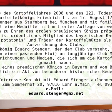
s des Kartoffeljahres 2008 und des 222. Todes
artoffelkönigs Friedrich II. am 17. August 1
enger aus Starnberg bei München und mit fami
t eine Medaille in limitierter Auflage von w
n zu Ehren des großen preußischen Königs präg
 ist ordentliches Mitglied des bayerischen Ka
 potatonis" und Träger der Kartoffelmütze als
Auszeichnung des Clubs.
könig Eduard Stenger, der dem Club vorsteht,
n einem passenden Etui) an langjährige Club-
richtungen und Medien, die sich um die Karto
gemacht haben.
 eines preußischen Königs in Bayern und von 
lich ein Akt von besonderer historischer Bed
Interesse Kontakt mit Eduard Stenger aufnehme
 Zum Sommerhof 20, 97816 Lohr a.Main, Tel 09
e-Mail: 
eduard.stenger@gmx.net