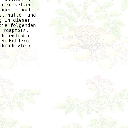
en zu setzen. 
dauerte noch 
zt hatte, und 
g in dieser 
die folgenden 
 Erdapfels.
ch nach der 
den Feldern 
adurch viele 