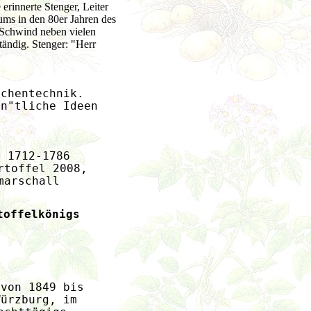
erinnerte Stenger, Leiter
ms in den 80er Jahren des
 Schwind neben vielen
tändig. Stenger: "Herr
ächentechnik.
en"tliche Ideen
e 1712-1786
rtoffel 2008, 
marschall
toffelkönigs 
t
 von 1849 bis 
Würzburg, im 