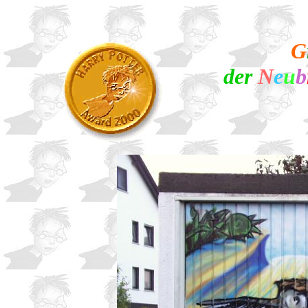
G
der
N
e
u
b