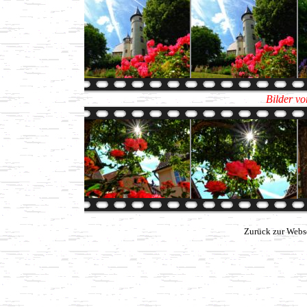
Bilder v
Zurück zur Webs