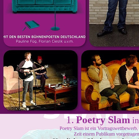
1.
Poetry Slam
in
Poetry Slam ist ein Vortragswettbewerb,
Zeit einem Publikum vorgetragen