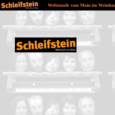
Weltmusik vom Main im Weinhau