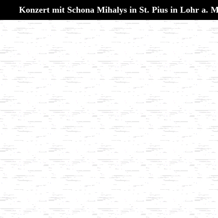
Konzert mit Schona Mihalys in St. Pius in Lohr a. 