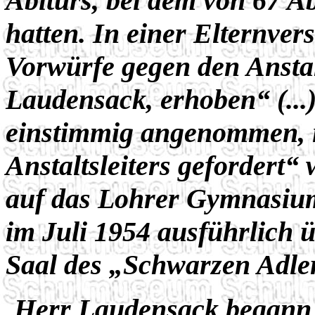
Abiturs, bei dem von 67 Ab
hatten. In einer Elternv
Vorwürfe gegen den Anstal
Laudensack, erhoben“ (...
einstimmig angenommen, i
Anstaltsleiters gefordert“
auf das Lohrer Gymnasium
im Juli 1954 ausführlich 
Saal des „Schwarzen Adler
Herr Laudensack begann 