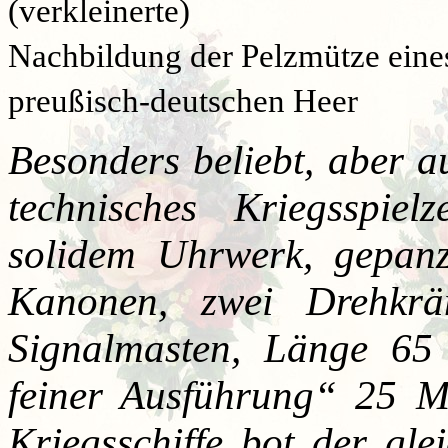
(verkleinerte)
Nachbildung der Pelzmütze eines
preußisch-deutschen Heer
Besonders beliebt, aber 
technisches Kriegsspie
solidem Uhrwerk, gepan
Kanonen, zwei Drehkrä
Signalmasten, Länge 65 
feiner Ausführung
“
25 M
Kriegsschiffe bot der gl