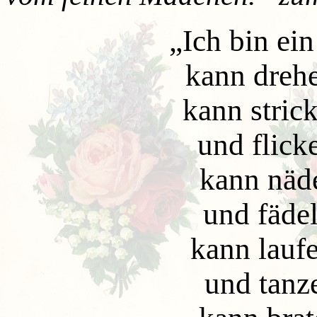
„
Ich bin ei
kann dreh
kann stric
und flick
kann näd
und fädel
kann lauf
und tanz