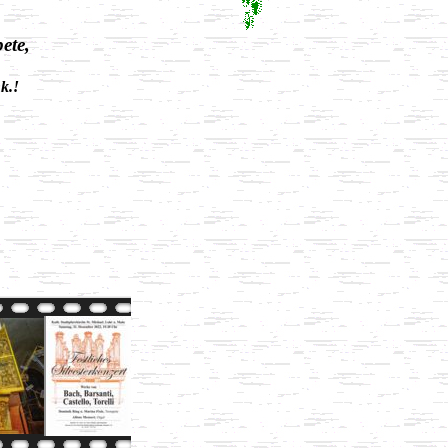
ete,
k.!