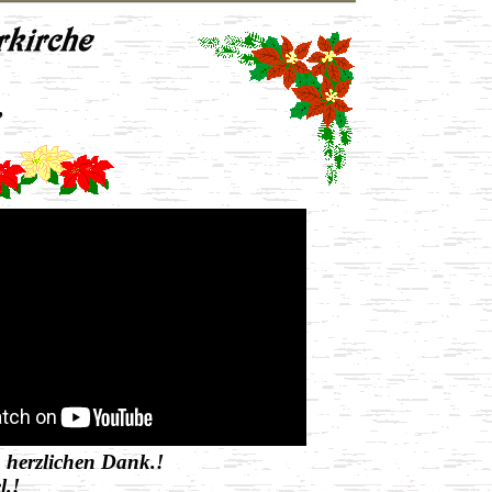
,
 herzlichen Dank.!
l.!