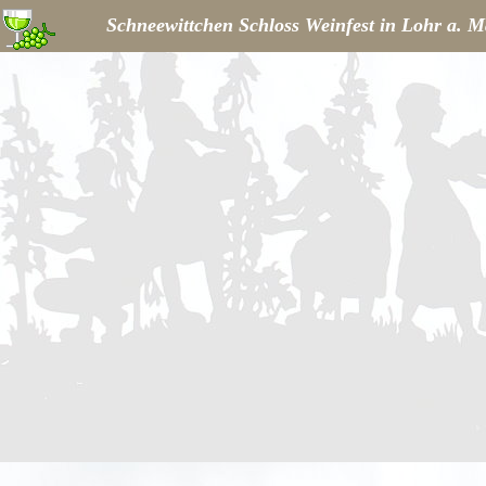
Schneewittchen Schloss Weinfest in Lohr a. M