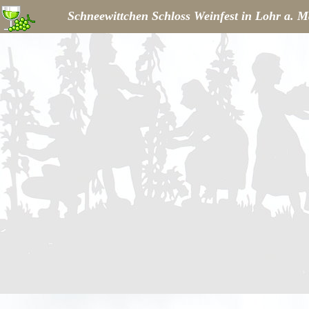
Schneewittchen Schloss Weinfest in Lohr a. M