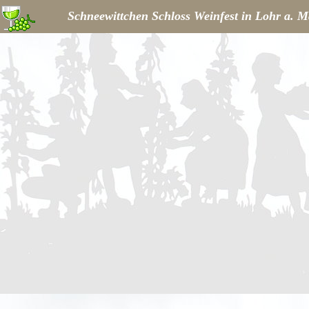
Schneewittchen Schloss Weinfest in Lohr a. M