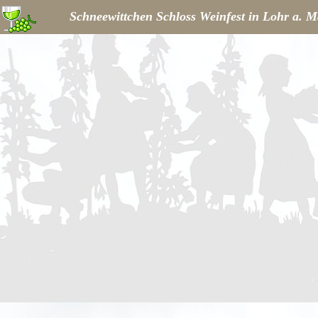
Schneewittchen Schloss Weinfest in Lohr a. M