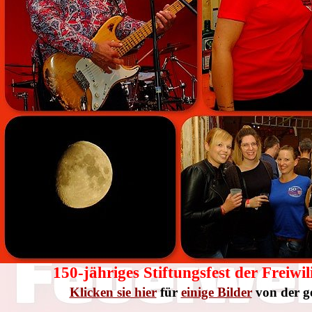
150-jähriges Stiftungsfest der Frei
Klicken sie hier
für
einige Bilder
von der g