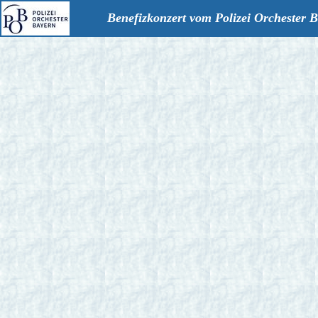
Benefizkonzert vom Polizei Orchester 