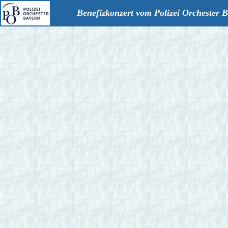
Benefizkonzert vom Polizei Orchester 