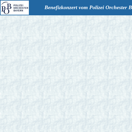
Benefizkonzert vom Polizei Orchester 